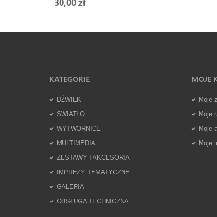
30,00 zł
KATEGORIE
MOJE 
DŹWIĘK
Moje 
ŚWIATŁO
Moje r
WYTWORNICE
Moje 
MULTIMEDIA
Moje i
ZESTAWY I AKCESORIA
IMPREZY TEMATYCZNE
GALERIA
OBSŁUGA TECHNICZNA