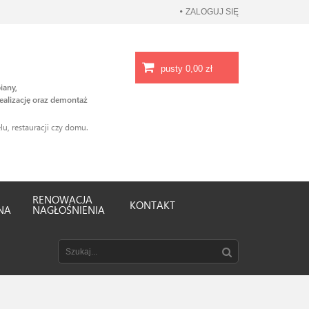
ZALOGUJ SIĘ
pusty
0,00 zł
iany,
ealizację oraz demontaż
u, restauracji czy domu.
RENOWACJA
KONTAKT
NA
NAGŁOŚNIENIA