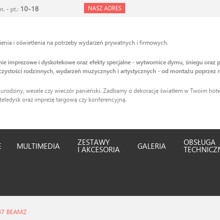
10-18
NASZ ADRES
n. - pt.:
nia i oświetlenia na potrzeby wydarzeń prywatnych i firmowych.
enie imprezowe i dyskotekowe oraz efekty specjalne - wytwornice dymu, śniegu oraz p
zystości rodzinnych, wydarzeń muzycznych i artystycznych - od montażu poprzez r
 urodziny, wesele czy wieczór panieński. Zadbamy o dekorację światłem w Twoim hotel
teledysk oraz imprezę targową czy konferencyjną.
ZESTAWY
OBSŁUGA
E
MULTIMEDIA
GALERIA
I AKCESORIA
TECHNICZ
87 BEAMZ