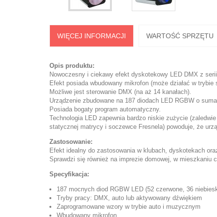
WIĘCEJ INFORMACJI
WARTOŚĆ SPRZĘTU
Opis produktu:
Nowoczesny i ciekawy efekt dyskotekowy LED DMX z serii
Efekt posiada wbudowany mikrofon (może działać w trybie s
Możliwe jest sterowanie DMX (na aż 14 kanałach).
Urządzenie zbudowane na 187 diodach LED RGBW o sumar
Posiada bogaty program automatyczny.
Technologia LED zapewnia bardzo niskie zużycie (zaledwie
statycznej matrycy i soczewce Fresnela) powoduje, że urzą
Zastosowanie:
Efekt idealny do zastosowania w klubach, dyskotekach or
Sprawdzi się również na imprezie domowej, w mieszkaniu c
Specyfikacja:
187 mocnych diod RGBW LED (52 czerwone, 36 niebieskie
Tryby pracy: DMX, auto lub aktywowany dźwiękiem
Zaprogramowane wzory w trybie auto i muzycznym
Wbudowany mikrofon