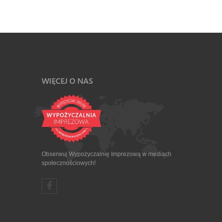
WIĘCEJ O NAS
Obserwuj Wypożyczalnię Imprezową w mediach
społecznościowych!