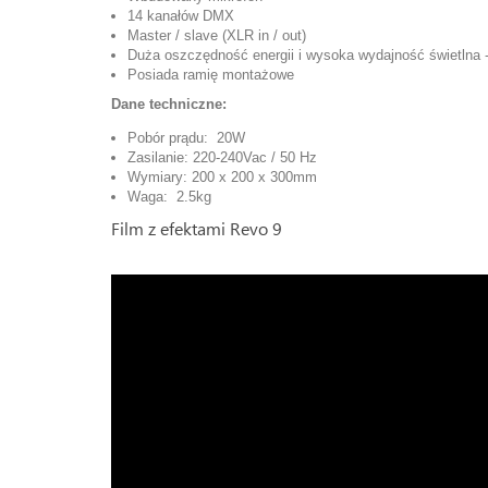
14 kanałów DMX
Master / slave (XLR in / out)
Duża oszczędność energii i wysoka wydajność świetlna -
Posiada ramię montażowe
Dane techniczne:
Pobór prądu: 20W
Zasilanie: 220-240Vac / 50 Hz
Wymiary: 200 x 200 x 300mm
Waga: 2.5kg
Film z efektami Revo 9