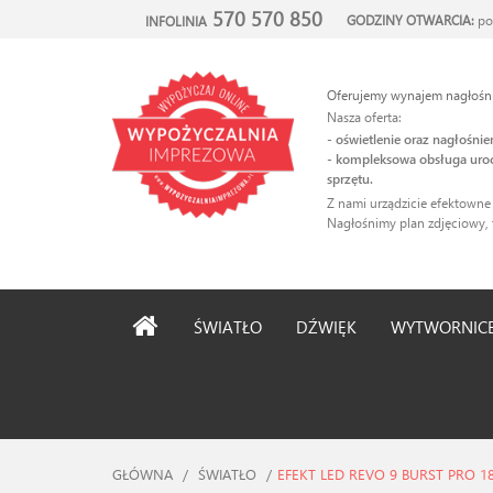
570 570 850
GODZINY OTWARCIA:
po
INFOLINIA
Oferujemy wynajem nagłośnie
Nasza oferta:
- oświetlenie oraz nagłośni
- kompleksowa obsługa uroc
sprzętu.
Z nami urządzicie efektowne
Nagłośnimy plan zdjęciowy, 
ŚWIATŁO
DŹWIĘK
WYTWORNIC
GŁÓWNA
/
ŚWIATŁO
/
EFEKT LED REVO 9 BURST PRO 1