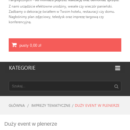
Z nami urządzicie efektowne urodziny, wesele czy wieczór panieński.
Zadbamy o dekorację światłem w Twoim hotelu, restauracji czy domu.
Nagłośnimy plan zdjęciowy, teledysk oraz imprezę targową czy
konferencyjną.
pusty
0,00 zł
KATEGORIE
GŁÓWNA
/
IMPREZY TEMATYCZNE
/
DUŻY EVENT W PLENERZE
Duży event w plenerze