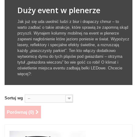
Duży event w plenerze
Jak już się uda uwolnić ludzi z biur i drapaczy chmur – to
warto zadbać o takie atrakcje, które sprawią że zapomną skąd
przyszli. Wynajem kolumny mobilnej na event w plenerze
zapewni nagłośnienie które jezioro poniesie w świat. Wypożycz
lasery, reflektory i specjalne efekty świetlne, a rozruszają
każdy „piaszczysty parkiet”. Ten kto włączy dodatkowo
wytwornicę dymu do tych pląsów pod gwiazdami – otrzyma
tytuł „gwiazdora wieczoru” bo wie gość co robi! O klimat i
oświetlenie miejsca eventu zadbają belki LEDowe. Chcecie
więcej?:
Sortuj wg
--
Porównaj (
0
)