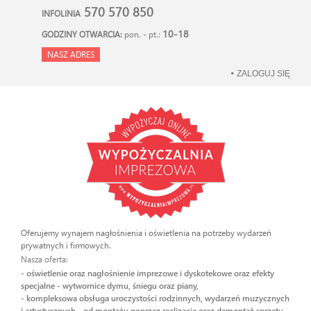
570 570 850
INFOLINIA
10-18
GODZINY OTWARCIA:
pon. - pt.:
NASZ ADRES
ZALOGUJ SIĘ
Oferujemy wynajem nagłośnienia i oświetlenia na potrzeby wydarzeń
prywatnych i firmowych.
Nasza oferta:
- oświetlenie oraz nagłośnienie imprezowe i dyskotekowe oraz efekty
specjalne - wytwornice dymu, śniegu oraz piany,
- kompleksowa obsługa uroczystości rodzinnych, wydarzeń muzycznych
i artystycznych - od montażu poprzez realizację oraz demontaż sprzętu.