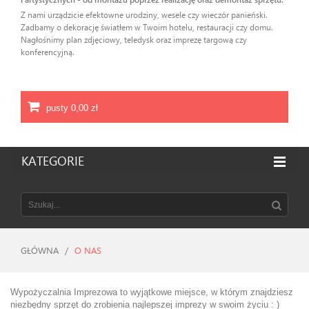
Z nami urządzicie efektowne urodziny, wesele czy wieczór panieński.
Zadbamy o dekorację światłem w Twoim hotelu, restauracji czy domu.
Nagłośnimy plan zdjęciowy, teledysk oraz imprezę targową czy
konferencyjną.
pusty
0,00 zł
KATEGORIE
GŁÓWNA
/
O NAS
Wypożyczalnia Imprezowa to wyjątkowe miejsce, w którym znajdziesz
niezbędny sprzęt do zrobienia najlepszej imprezy w swoim życiu : )