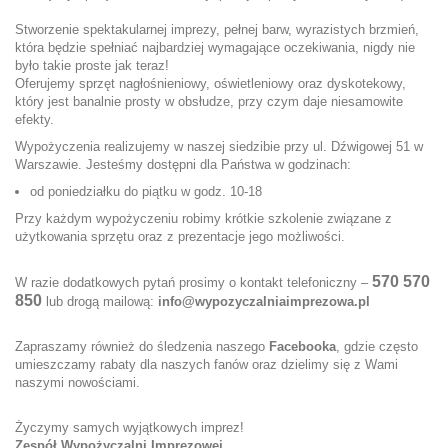
Stworzenie spektakularnej imprezy, pełnej barw, wyrazistych brzmień,
która będzie spełniać najbardziej wymagające oczekiwania, nigdy nie
było takie proste jak teraz!
Oferujemy sprzęt nagłośnieniowy, oświetleniowy oraz dyskotekowy,
który jest banalnie prosty w obsłudze, przy czym daje niesamowite
efekty.
Wypożyczenia realizujemy w naszej siedzibie przy ul. Dźwigowej 51 w
Warszawie. Jesteśmy dostępni dla Państwa w godzinach:
od poniedziałku do piątku w godz. 10-18
Przy każdym wypożyczeniu robimy krótkie szkolenie związane z
użytkowania sprzętu oraz z prezentacje jego możliwości.
570 570
W razie dodatkowych pytań prosimy o kontakt telefoniczny –
850
lub drogą mailową:
info@wypozyczalniaimprezowa.pl
Zapraszamy również do śledzenia naszego
Facebooka
, gdzie często
umieszczamy rabaty dla naszych fanów oraz dzielimy się z Wami
naszymi nowościami.
Życzymy samych wyjątkowych imprez!
Zespół Wypożyczalni Imprezowej