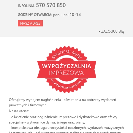
570 570 850
INFOLINIA
10-18
GODZINY OTWARCIA:
pon. - pt.:
NASZ ADRES
ZALOGUJ SIĘ
Oferujemy wynajem nagłośnienia i oświetlenia na potrzeby wydarzeń
prywatnych i firmowych.
Nasza oferta:
- oświetlenie oraz nagłośnienie imprezowe i dyskotekowe oraz efekty
specjalne - wytwornice dymu, śniegu oraz piany,
- kompleksowa obsługa uroczystości rodzinnych, wydarzeń muzycznych
i artystycznych - od montażu poprzez realizację oraz demontaż sprzętu.