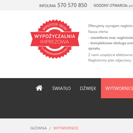
570 570 850
GODZINY OTWARCIA:
po
INFOLINIA
Oferujemy wynajem nagłośnie
Nasza oferta:
- oświetlenie oraz nagłośni
- kompleksowa obsługa uroc
sprzętu.
Z nami urządzicie efektowne
Nagłośnimy plan zdjęciowy, 
ŚWIATŁO
DŹWIĘK
WYTWORNIC
GŁÓWNA
/
WYTWORNICE