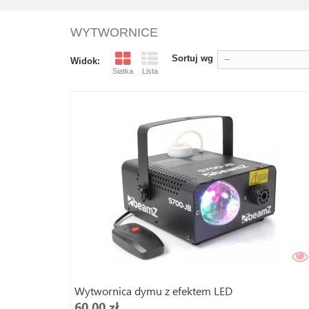
WYTWORNICE
Sortuj wg
--
Widok:
Siatka
Lista
Wytwornica dymu z efektem LED
60,00 zł