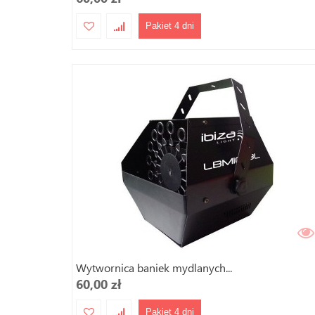
Pakiet 4 dni
Wytwornica baniek mydlanych...
60,00 zł
Pakiet 4 dni