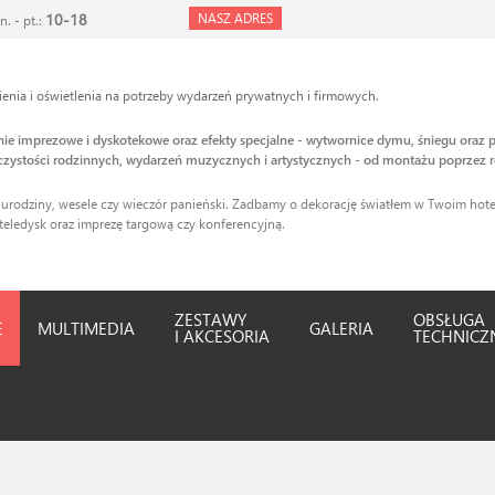
10-18
NASZ ADRES
n. - pt.:
nia i oświetlenia na potrzeby wydarzeń prywatnych i firmowych.
enie imprezowe i dyskotekowe oraz efekty specjalne - wytwornice dymu, śniegu oraz p
zystości rodzinnych, wydarzeń muzycznych i artystycznych - od montażu poprzez r
 urodziny, wesele czy wieczór panieński. Zadbamy o dekorację światłem w Twoim hotel
teledysk oraz imprezę targową czy konferencyjną.
ZESTAWY
OBSŁUGA
E
MULTIMEDIA
GALERIA
I AKCESORIA
TECHNICZ