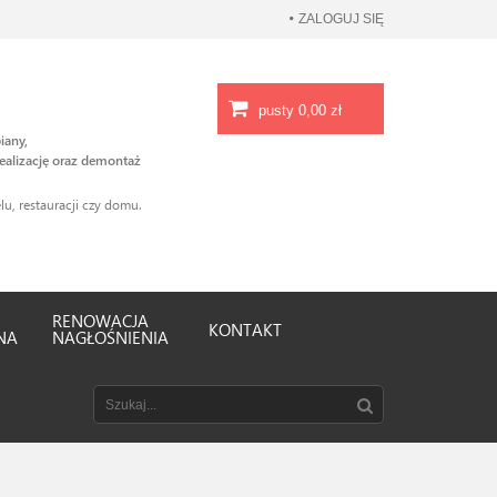
ZALOGUJ SIĘ
pusty
0,00 zł
iany,
ealizację oraz demontaż
u, restauracji czy domu.
RENOWACJA
KONTAKT
NA
NAGŁOŚNIENIA