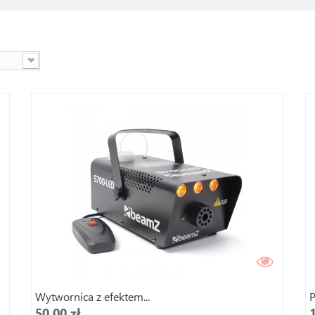
Wytwornica z efektem...
P
50,00 zł