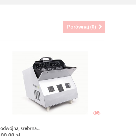
Porównaj (
0
)
odwójna, srebrna...
100,00 zł