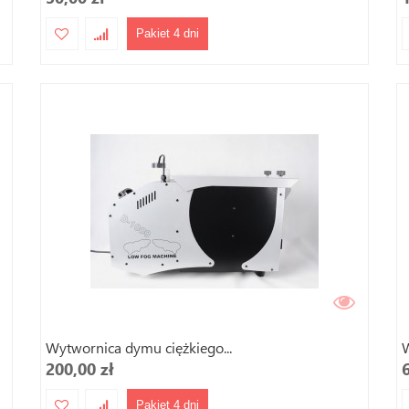
Pakiet 4 dni
Wytwornica dymu ciężkiego...
W
200,00 zł
Pakiet 4 dni