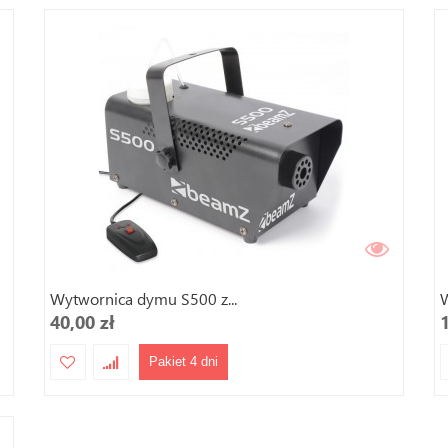
Wytwornica dymu S500 z...
W
40,00 zł
Pakiet 4 dni