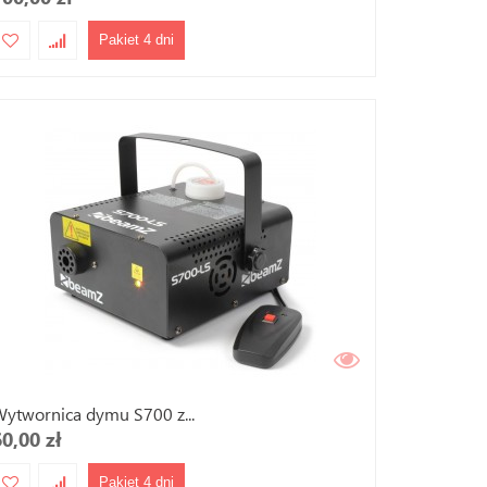
Pakiet 4 dni
ytwornica dymu S700 z...
60,00 zł
Pakiet 4 dni