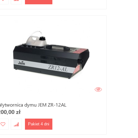
Wytwornica dymu JEM ZR-12AL
200,00 zł
Pakiet 4 dni