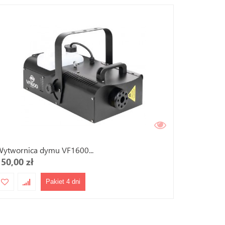
ytwornica dymu VF1600...
150,00 zł
Pakiet 4 dni