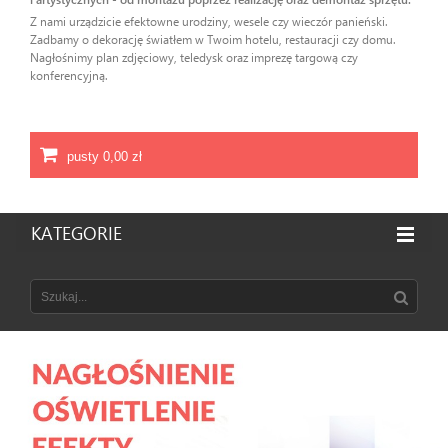
Z nami urządzicie efektowne urodziny, wesele czy wieczór panieński.
Zadbamy o dekorację światłem w Twoim hotelu, restauracji czy domu.
Nagłośnimy plan zdjęciowy, teledysk oraz imprezę targową czy
konferencyjną.
pusty
0,00 zł
KATEGORIE