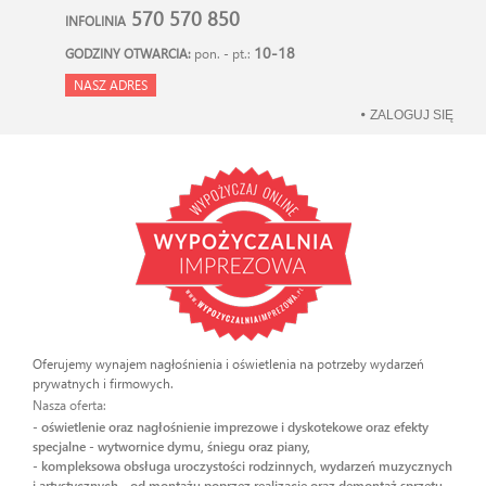
570 570 850
INFOLINIA
10-18
GODZINY OTWARCIA:
pon. - pt.:
NASZ ADRES
ZALOGUJ SIĘ
Oferujemy wynajem nagłośnienia i oświetlenia na potrzeby wydarzeń
prywatnych i firmowych.
Nasza oferta:
- oświetlenie oraz nagłośnienie imprezowe i dyskotekowe oraz efekty
specjalne - wytwornice dymu, śniegu oraz piany,
- kompleksowa obsługa uroczystości rodzinnych, wydarzeń muzycznych
i artystycznych - od montażu poprzez realizację oraz demontaż sprzętu.