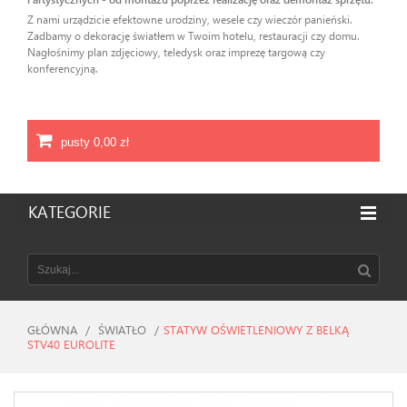
Z nami urządzicie efektowne urodziny, wesele czy wieczór panieński.
Zadbamy o dekorację światłem w Twoim hotelu, restauracji czy domu.
Nagłośnimy plan zdjęciowy, teledysk oraz imprezę targową czy
konferencyjną.
pusty
0,00 zł
KATEGORIE
GŁÓWNA
/
ŚWIATŁO
/
STATYW OŚWIETLENIOWY Z BELKĄ
STV40 EUROLITE