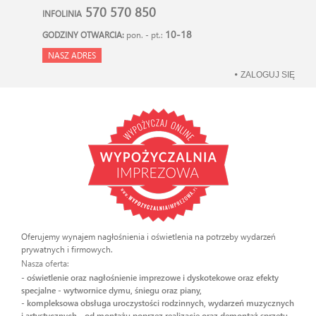
570 570 850
INFOLINIA
10-18
GODZINY OTWARCIA:
pon. - pt.:
NASZ ADRES
ZALOGUJ SIĘ
Oferujemy wynajem nagłośnienia i oświetlenia na potrzeby wydarzeń
prywatnych i firmowych.
Nasza oferta:
- oświetlenie oraz nagłośnienie imprezowe i dyskotekowe oraz efekty
specjalne - wytwornice dymu, śniegu oraz piany,
- kompleksowa obsługa uroczystości rodzinnych, wydarzeń muzycznych
i artystycznych - od montażu poprzez realizację oraz demontaż sprzętu.