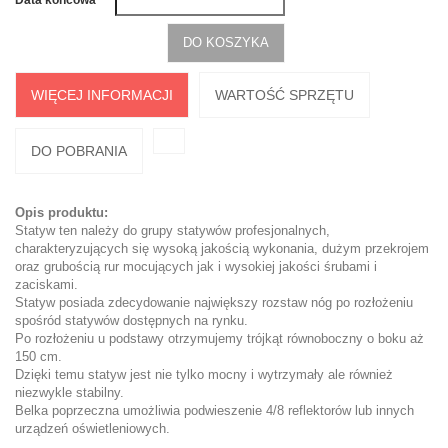
Data końcowa
DO KOSZYKA
WIĘCEJ INFORMACJI
WARTOŚĆ SPRZĘTU
DO POBRANIA
Opis produktu:
Statyw ten należy do grupy statywów profesjonalnych,
charakteryzujących się wysoką jakością wykonania, dużym przekrojem
oraz grubością rur mocujących jak i wysokiej jakości śrubami i
zaciskami.
Statyw posiada zdecydowanie największy rozstaw nóg po rozłożeniu
spośród statywów dostępnych na rynku.
Po rozłożeniu u podstawy otrzymujemy trójkąt równoboczny o boku aż
150 cm.
Dzięki temu statyw jest nie tylko mocny i wytrzymały ale również
niezwykle stabilny.
Belka poprzeczna umożliwia podwieszenie 4/8 reflektorów lub innych
urządzeń oświetleniowych.