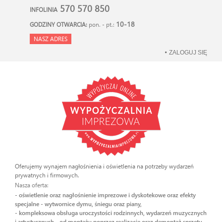
570 570 850
INFOLINIA
10-18
GODZINY OTWARCIA:
pon. - pt.:
NASZ ADRES
ZALOGUJ SIĘ
Oferujemy wynajem nagłośnienia i oświetlenia na potrzeby wydarzeń
prywatnych i firmowych.
Nasza oferta:
- oświetlenie oraz nagłośnienie imprezowe i dyskotekowe oraz efekty
specjalne - wytwornice dymu, śniegu oraz piany,
- kompleksowa obsługa uroczystości rodzinnych, wydarzeń muzycznych
i artystycznych - od montażu poprzez realizację oraz demontaż sprzętu.