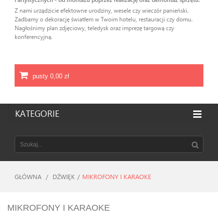
Z nami urządzicie efektowne urodziny, wesele czy wieczór panieński.
Zadbamy o dekorację światłem w Twoim hotelu, restauracji czy domu.
Nagłośnimy plan zdjęciowy, teledysk oraz imprezę targową czy
konferencyjną.
pusty
0,00 zł
KATEGORIE
GŁÓWNA
/
DŹWIĘK
/
MIKROFONY I KARAOKE
MIKROFONY I KARAOKE