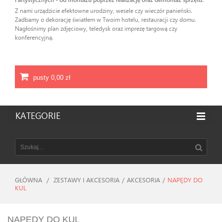
Z nami urządzicie efektowne urodziny, wesele czy wieczór panieński.
Zadbamy o dekorację światłem w Twoim hotelu, restauracji czy domu.
Nagłośnimy plan zdjęciowy, teledysk oraz imprezę targową czy
konferencyjną.
pusty
0,00 zł
KATEGORIE
GŁÓWNA
/
ZESTAWY I AKCESORIA
/
AKCESORIA
/
NAPĘDY DO
KUL
NAPĘDY DO KUL