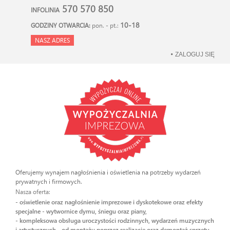
570 570 850
INFOLINIA
10-18
GODZINY OTWARCIA:
pon. - pt.:
NASZ ADRES
ZALOGUJ SIĘ
Oferujemy wynajem nagłośnienia i oświetlenia na potrzeby wydarzeń
prywatnych i firmowych.
Nasza oferta:
- oświetlenie oraz nagłośnienie imprezowe i dyskotekowe oraz efekty
specjalne - wytwornice dymu, śniegu oraz piany,
- kompleksowa obsługa uroczystości rodzinnych, wydarzeń muzycznych
i artystycznych - od montażu poprzez realizację oraz demontaż sprzętu.