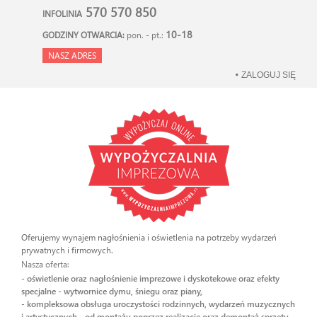
570 570 850
INFOLINIA
10-18
GODZINY OTWARCIA:
pon. - pt.:
NASZ ADRES
ZALOGUJ SIĘ
Oferujemy wynajem nagłośnienia i oświetlenia na potrzeby wydarzeń
prywatnych i firmowych.
Nasza oferta:
- oświetlenie oraz nagłośnienie imprezowe i dyskotekowe oraz efekty
specjalne - wytwornice dymu, śniegu oraz piany,
- kompleksowa obsługa uroczystości rodzinnych, wydarzeń muzycznych
i artystycznych - od montażu poprzez realizację oraz demontaż sprzętu.