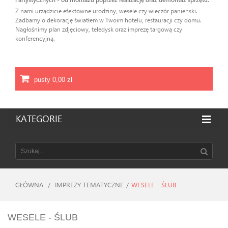
Z nami urządzicie efektowne urodziny, wesele czy wieczór panieński.
Zadbamy o dekorację światłem w Twoim hotelu, restauracji czy domu.
Nagłośnimy plan zdjęciowy, teledysk oraz imprezę targową czy
konferencyjną.
pusty
0,00 zł
KATEGORIE
GŁÓWNA
/
IMPREZY TEMATYCZNE
/
WESELE - ŚLUB
WESELE - ŚLUB