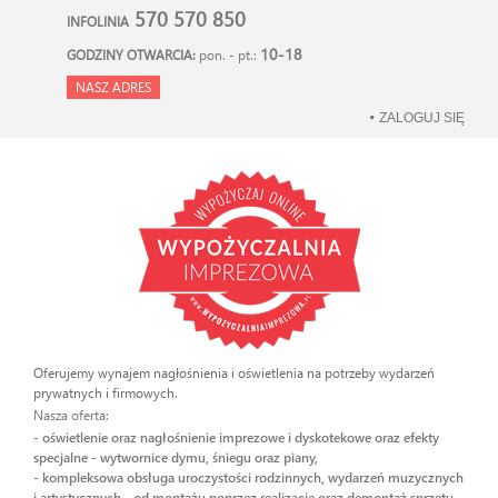
570 570 850
INFOLINIA
10-18
GODZINY OTWARCIA:
pon. - pt.:
NASZ ADRES
ZALOGUJ SIĘ
Oferujemy wynajem nagłośnienia i oświetlenia na potrzeby wydarzeń
prywatnych i firmowych.
Nasza oferta:
- oświetlenie oraz nagłośnienie imprezowe i dyskotekowe oraz efekty
specjalne - wytwornice dymu, śniegu oraz piany,
- kompleksowa obsługa uroczystości rodzinnych, wydarzeń muzycznych
i artystycznych - od montażu poprzez realizację oraz demontaż sprzętu.