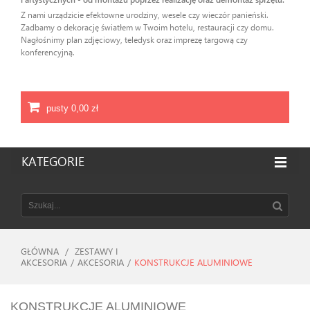
Z nami urządzicie efektowne urodziny, wesele czy wieczór panieński.
Zadbamy o dekorację światłem w Twoim hotelu, restauracji czy domu.
Nagłośnimy plan zdjęciowy, teledysk oraz imprezę targową czy
konferencyjną.
pusty
0,00 zł
KATEGORIE
GŁÓWNA
/
ZESTAWY I
AKCESORIA
/
AKCESORIA
/
KONSTRUKCJE ALUMINIOWE
KONSTRUKCJE ALUMINIOWE