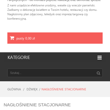
Z nami urządzicie efektowne urodziny, wesele czy wieczór panieński.
Zadbamy o dekorację światłem w Twoim hotelu, restauracji czy domu.
Nagłośnimy plan zdjęciowy, teledysk oraz imprezę targową czy
konferencyjną.
pusty
0,00 zł
KATEGORIE
GŁÓWNA
/
DŹWIĘK
/
NAGŁOŚNIENIE STACJONARNE
NAGŁOŚNIENIE STACJONARNE