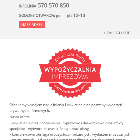
570 570 850
INFOLINIA
10-18
GODZINY OTWARCIA:
pon. - pt.:
NASZ ADRES
ZALOGUJ SIĘ
Oferujemy wynajem nagłośnienia i oświetlenia na potrzeby wydarzeń
prywatnych i firmowych.
Nasza oferta:
- oświetlenie oraz nagłośnienie imprezowe i dyskotekowe oraz efekty
specjalne - wytwornice dymu, śniegu oraz piany,
- kompleksowa obsługa uroczystości rodzinnych, wydarzeń muzycznych
i artystycznych - od montażu poprzez realizację oraz demontaż sprzętu.