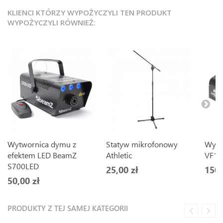
KLIENCI KTÓRZY WYPOŻYCZYLI TEN PRODUKT
WYPOŻYCZYLI RÓWNIEŻ:
Wytwornica dymu z
Statyw mikrofonowy
Wytw
efektem LED BeamZ
Athletic
VF16
S700LED
25,00 zł
150,
50,00 zł
PRODUKTY Z TEJ SAMEJ KATEGORII