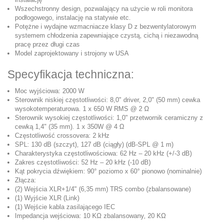
Wszechstronny design, pozwalający na użycie w roli monitora
podłogowego, instalację na statywie etc.
Potężne i wydajne wzmacniacze klasy D z bezwentylatorowym
systemem chłodzenia zapewniające czystą, cichą i niezawodną
pracę przez długi czas
Model zaprojektowany i strojony w USA
Specyfikacja techniczna:
Moc wyjściowa: 2000 W
Sterownik niskiej częstotliwości: 8,0" driver, 2,0" (50 mm) cewka
wysokotemperaturowa. 1 x 650 W RMS @ 2 Ω
Sterownik wysokiej częstotliwości: 1,0" przetwornik ceramiczny z
cewką 1,4" (35 mm). 1 x 350W @ 4 Ω
Częstotliwość crossovera: 2 kHz
SPL: 130 dB (szczyt), 127 dB (ciągły) (dB-SPL @ 1 m)
Charakterystyka częstotliwościowa: 62 Hz – 20 kHz (+/-3 dB)
Zakres częstotliwości: 52 Hz – 20 kHz (-10 dB)
Kąt pokrycia dźwiękiem: 90° poziomo x 60° pionowo (nominalnie)
Złącza:
(2) Wejścia XLR+1/4" (6,35 mm) TRS combo (zbalansowane)
(1) Wyjście XLR (Link)
(1) Wejście kabla zasilającego IEC
Impedancja wejściowa: 10 KΩ zbalansowany, 20 KΩ