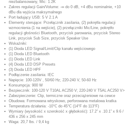
niezbalansowany, Mic: 1.2K
Zakres regulacji Gain/Volume: -∞ do 0 dB, +4 dBu nominalnie, +10
dBu dla wyjścia maksymalnego
Port ładujący USB: 5 V 2.1 A
Elementy sterujące: Przełącznik zasilania, (2) pokrętła regulacji
wzmocnienia (1 na wejście), (2) przełączniki Mic/Line, pokrętło
regulacji głośności Bluetooth, przycisk parowania, przycisk Stereo
Link, przycisk Sub Size, przycisk Speaker Use
Wskaźniki:
(1) Dioda LED Signal/Limit/Clip kanału wejściowego
(1) Dioda LED Bluetooth
(1) Dioda LED Link
(4) Dioda LED DSP Presets
(3) Dioda LED HPF
Podłączenie zasilania: IEC
Napięcie: 100-120V , 50/60 Hz; 220-240 V, 50-60 Hz
Konsumpcja: 900 W
Bezpiecznik: 100-120 V T10AL AC250 V; 220-240 V T5AL AC250 V>
Zabezpieczenie: Clip, termiczne oraz przeciążeniowe na cewce
Obudowa: Formowana wtryskowo, perforowana metalowa kratka
Temperatura działania: -10°C do 45°C (14°F do 113°F)
Wymiary (wysokość x szerokość x głębokość): 17.2” x .10.1” x 9.6 /
436 x 256 x 245 mm
Waga: 20,7 lbs. / 9,4 kg