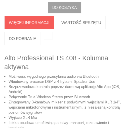
DO KOSZYKA
WIĘCEJ INFORMACJI
WARTOŚĆ SPRZĘTU
DO POBRANIA
‌Alto Professional TS 408 - Kolumna
aktywna‌
Możliwość wygodnego przesyłania audio via Bluetooth
Wbudowany procesor DSP z 4 trybami Speaker Use
Bezprzewodowa kontrola poprzez darmową aplikację Alto App (iOS,
Android)
Połączenie True Wireless Stereo przez Bluetooth
Zintegrowany 3-kanałowy mikser z podwójnymi wejściami XLR 1/4",
wejściami mikrofonowymi i instrumentalnymi, z niezależną kontrolą
poziomów sygnałów
Wyjście XLR Mix
Lekka obudowa umożliwiająca łatwy transport, rozstawienie i
instalację