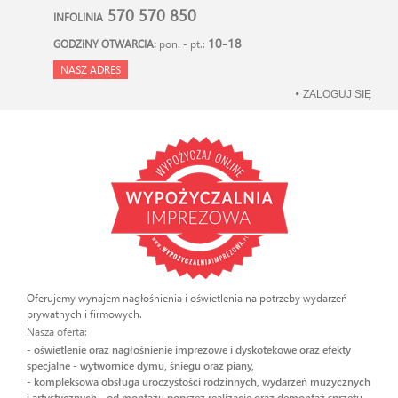
570 570 850
INFOLINIA
10-18
GODZINY OTWARCIA:
pon. - pt.:
NASZ ADRES
ZALOGUJ SIĘ
Oferujemy wynajem nagłośnienia i oświetlenia na potrzeby wydarzeń
prywatnych i firmowych.
Nasza oferta:
- oświetlenie oraz nagłośnienie imprezowe i dyskotekowe oraz efekty
specjalne - wytwornice dymu, śniegu oraz piany,
- kompleksowa obsługa uroczystości rodzinnych, wydarzeń muzycznych
i artystycznych - od montażu poprzez realizację oraz demontaż sprzętu.