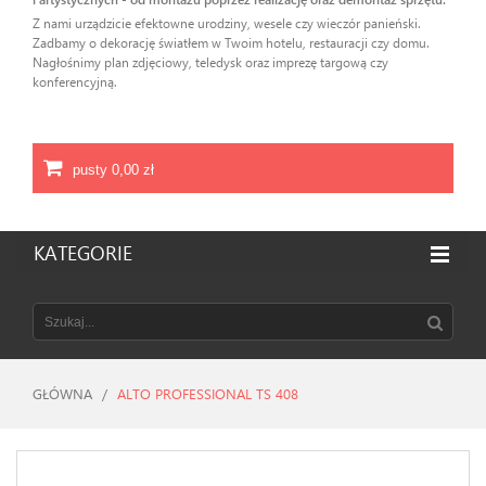
Z nami urządzicie efektowne urodziny, wesele czy wieczór panieński.
Zadbamy o dekorację światłem w Twoim hotelu, restauracji czy domu.
Nagłośnimy plan zdjęciowy, teledysk oraz imprezę targową czy
konferencyjną.
pusty
0,00 zł
KATEGORIE
GŁÓWNA
/
ALTO PROFESSIONAL TS 408