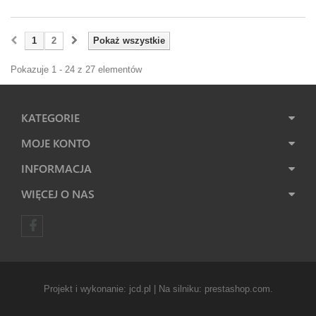
1
2
Pokaż wszystkie
Pokazuje 1 - 24 z 27 elementów
KATEGORIE
MOJE KONTO
INFORMACJA
WIĘCEJ O NAS
Projekt i wykonanie:
jcd.pl
| Na silniku:
prestashop.com
.