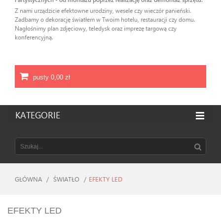
Z nami urządzicie efektowne urodziny, wesele czy wieczór panieński.
Zadbamy o dekorację światłem w Twoim hotelu, restauracji czy domu.
Nagłośnimy plan zdjęciowy, teledysk oraz imprezę targową czy
konferencyjną.
pusty
0,00 zł
KATEGORIE
GŁÓWNA
/
ŚWIATŁO
/
EFEKTY LED
EFEKTY LED