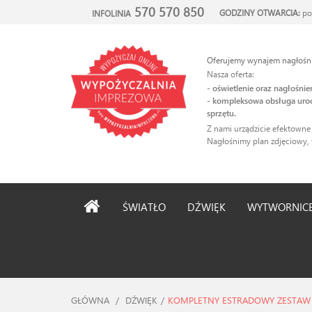
570 570 850
GODZINY OTWARCIA:
po
INFOLINIA
Oferujemy wynajem nagłośnie
Nasza oferta:
- oświetlenie oraz nagłośni
- kompleksowa obsługa uroc
sprzętu.
Z nami urządzicie efektowne
Nagłośnimy plan zdjęciowy, 
ŚWIATŁO
DŹWIĘK
WYTWORNIC
GŁÓWNA
/
DŹWIĘK
/
KOMPLETNY ESTRADOWY ZESTAW 