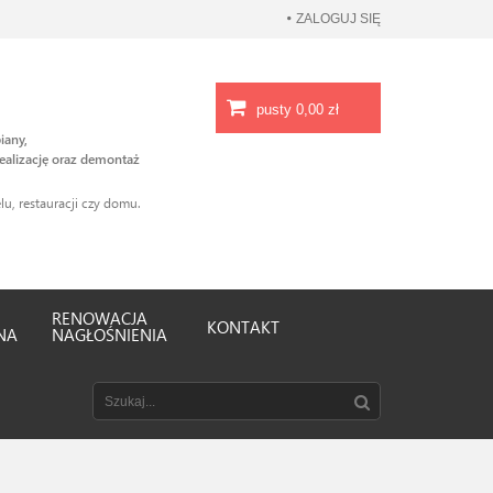
ZALOGUJ SIĘ
pusty
0,00 zł
iany,
ealizację oraz demontaż
u, restauracji czy domu.
RENOWACJA
KONTAKT
NA
NAGŁOŚNIENIA