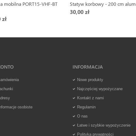
a mobilna PORT15-VHF-BT
Statyw korbowy - 200 cm alum
30,00 zł
 zł
KONTO
INFORMACJA
zamówienia
Nowe produkty
achunki
Najczęściej wypożyczane
adresy
Kontakt z nami
nformacje osobiste
Regulamin
O nas
Łatwe i szybkie wypożyczenie
Polityka prywatności