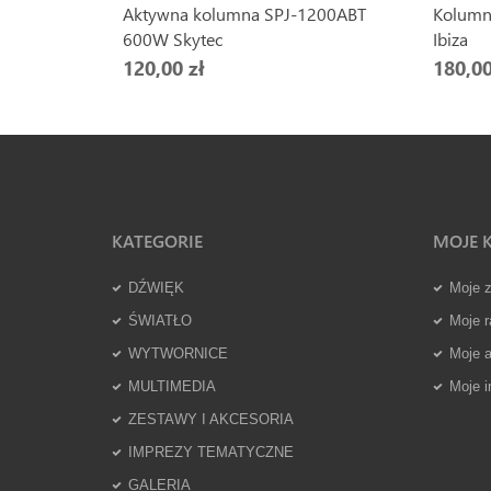
Aktywna kolumna SPJ-1200ABT
Kolumn
600W Skytec
Ibiza
120,00 zł
180,00
KATEGORIE
MOJE 
DŹWIĘK
Moje 
ŚWIATŁO
Moje r
WYTWORNICE
Moje 
MULTIMEDIA
Moje i
ZESTAWY I AKCESORIA
IMPREZY TEMATYCZNE
GALERIA