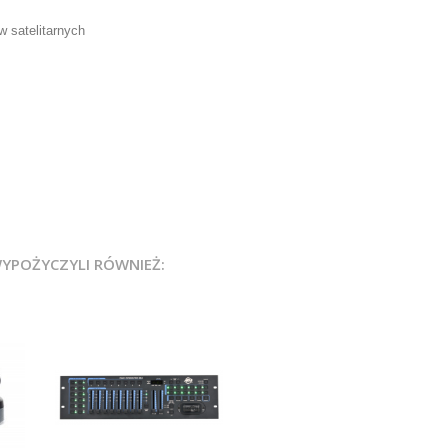
w satelitarnych
WYPOŻYCZYLI RÓWNIEŻ: