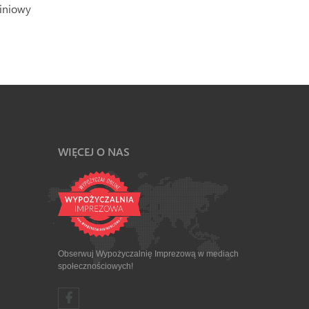
iniowy
WIĘCEJ O NAS
Obserwuj Wypożyczalnię Imprezową w mediach
społecznościowych!