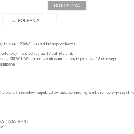
DO KOSZYKA
DO POBRANIA
yjściowej 1200W, w skład którego wchodzą:
skotonowym o średnicy aż 18 cali (45 cm).
o mocy 300W RMS każda, zbudowane na bazie głośnika 12-calowego)
łośnikowe
prób, dla zespołów, kapel, DJ'ów oraz do średniej wielkości lub większych lo
00W (300W RMS)
ia)