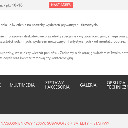
10-18
NASZ ADRES
n. - pt.:
nia i oświetlenia na potrzeby wydarzeń prywatnych i firmowych.
enie imprezowe i dyskotekowe oraz efekty specjalne - wytwornice dymu, śniegu oraz p
zystości rodzinnych, wydarzeń muzycznych i artystycznych - od montażu poprzez r
 urodziny, wesele czy wieczór panieński. Zadbamy o dekorację światłem w Twoim hotel
teledysk oraz imprezę targową czy konferencyjną.
ZESTAWY
OBSŁUGA
E
MULTIMEDIA
GALERIA
I AKCESORIA
TECHNICZ
NAGŁOŚNIENIOWY 1200W: SUBWOOFER + SATELITY + STATYWY