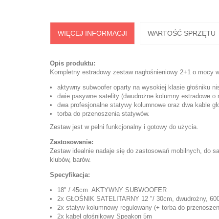
WIĘCEJ INFORMACJI
WARTOŚĆ SPRZĘTU
Opis produktu:
Kompletny estradowy zestaw nagłośnieniowy 2+1 o mocy w
aktywny subwoofer oparty na wysokiej klasie głośniku ni
dwie pasywne satelity (dwudrożne kolumny estradowe 
dwa profesjonalne statywy kolumnowe oraz dwa kable g
torba do przenoszenia statywów.
Zestaw jest w pełni funkcjonalny i gotowy do użycia.
Zastosowanie:
Zestaw idealnie nadaje się do zastosowań mobilnych, do sal 
klubów, barów.
Specyfikacja:
18" / 45cm AKTYWNY SUBWOOFER
2x GŁOŚNIK SATELITARNY 12 "/ 30cm, dwudrożny, 6
2x statyw kolumnowy regulowany (+ torba do przenoszen
2x kabel głośnikowy Speakon 5m