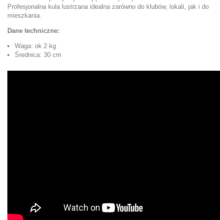
Profesjonalna kula lustrzana idealna zarówno do klubów, lokali, jak i do
mieszkania.
Dane techniczne:
Waga: ok 2 kg
Średnica: 30 cm