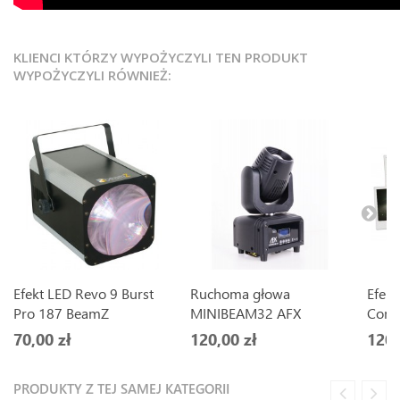
KLIENCI KTÓRZY WYPOŻYCZYLI TEN PRODUKT
WYPOŻYCZYLI RÓWNIEŻ:
Efekt LED Revo 9 Burst
Ruchoma głowa
Efekt
Pro 187 BeamZ
MINIBEAM32 AFX
Comb
70,00 zł
120,00 zł
120,
PRODUKTY Z TEJ SAMEJ KATEGORII