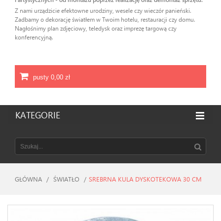
Z nami urządzicie efektowne urodziny, wesele czy wieczór panieński.
Zadbamy o dekorację światłem w Twoim hotelu, restauracji czy domu.
Nagłośnimy plan zdjęciowy, teledysk oraz imprezę targową czy
konferencyjną.
pusty
0,00 zł
KATEGORIE
GŁÓWNA
/
ŚWIATŁO
/
SREBRNA KULA DYSKOTEKOWA 30 CM