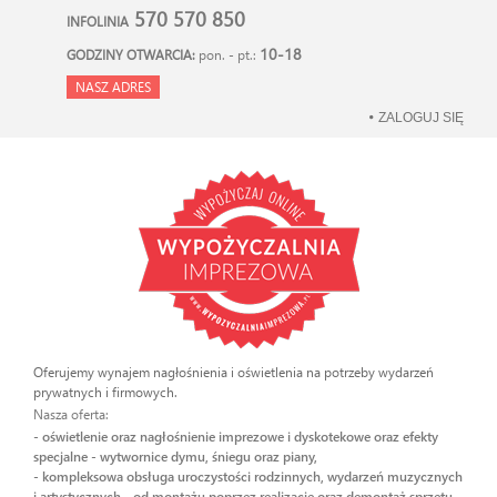
570 570 850
INFOLINIA
10-18
GODZINY OTWARCIA:
pon. - pt.:
NASZ ADRES
ZALOGUJ SIĘ
Oferujemy wynajem nagłośnienia i oświetlenia na potrzeby wydarzeń
prywatnych i firmowych.
Nasza oferta:
- oświetlenie oraz nagłośnienie imprezowe i dyskotekowe oraz efekty
specjalne - wytwornice dymu, śniegu oraz piany,
- kompleksowa obsługa uroczystości rodzinnych, wydarzeń muzycznych
i artystycznych - od montażu poprzez realizację oraz demontaż sprzętu.