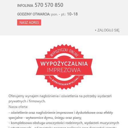
570 570 850
INFOLINIA
10-18
GODZINY OTWARCIA:
pon. - pt.:
NASZ ADRES
ZALOGUJ SIĘ
Oferujemy wynajem nagłośnienia i oświetlenia na potrzeby wydarzeń
prywatnych i firmowych.
Nasza oferta:
- oświetlenie oraz nagłośnienie imprezowe i dyskotekowe oraz efekty
specjalne - wytwornice dymu, śniegu oraz piany,
- kompleksowa obsługa uroczystości rodzinnych, wydarzeń muzycznych
i artystycznych - od montażu poprzez realizację oraz demontaż sprzętu.