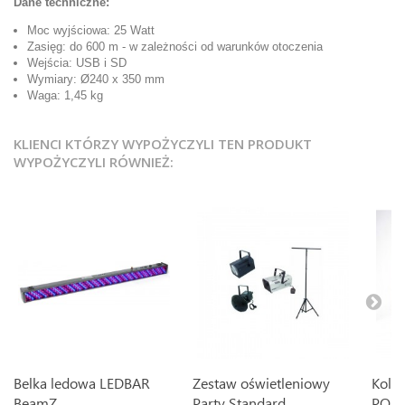
Dane techniczne:
Moc wyjściowa: 25 Watt
Zasięg: do 600 m - w zależności od warunków otoczenia
Wejścia: USB i SD
Wymiary: Ø240 x 350 mm
Waga: 1,45 kg
KLIENCI KTÓRZY WYPOŻYCZYLI TEN PRODUKT
WYPOŻYCZYLI RÓWNIEŻ:
Belka ledowa LEDBAR
Zestaw oświetleniowy
Kolu
BeamZ
Party Standard
PORT