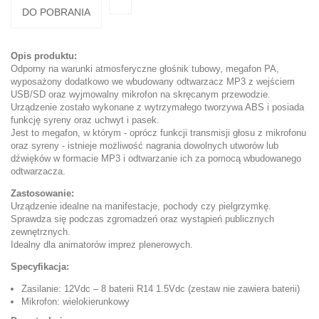
DO POBRANIA
Opis produktu:
Odporny na warunki atmosferyczne głośnik tubowy, megafon PA,
wyposażony dodatkowo we wbudowany odtwarzacz MP3 z wejściem
USB/SD oraz wyjmowalny mikrofon na skręcanym przewodzie.
Urządzenie zostało wykonane z wytrzymałego tworzywa ABS i posiada
funkcję syreny oraz uchwyt i pasek.
Jest to megafon, w którym - oprócz funkcji transmisji głosu z mikrofonu
oraz syreny - istnieje możliwość nagrania dowolnych utworów lub
dźwięków w formacie MP3 i odtwarzanie ich za pomocą wbudowanego
odtwarzacza.
Zastosowanie:
Urządzenie idealne na manifestacje, pochody czy pielgrzymkę.
Sprawdza się podczas zgromadzeń oraz wystąpień publicznych
zewnętrznych.
Idealny dla animatorów imprez plenerowych.
Specyfikacja:
Zasilanie: 12Vdc – 8 baterii R14 1.5Vdc (zestaw nie zawiera baterii)
Mikrofon: wielokierunkowy