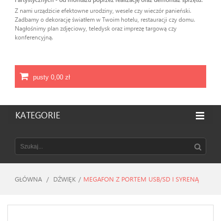
Z nami urządzicie efektowne urodziny, wesele czy wieczór panieński.
Zadbamy o dekorację światłem w Twoim hotelu, restauracji czy domu.
Nagłośnimy plan zdjęciowy, teledysk oraz imprezę targową czy
konferencyjną.
pusty
0,00 zł
KATEGORIE
GŁÓWNA
/
DŹWIĘK
/
MEGAFON Z PORTEM USB/SD I SYRENĄ