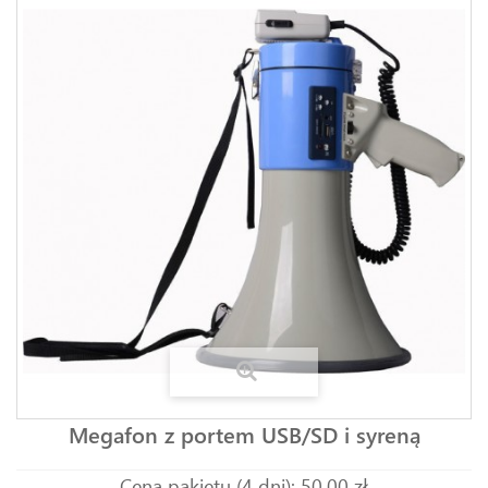
Megafon z portem USB/SD i syreną
Cena pakietu (4 dni): 50,00 zł