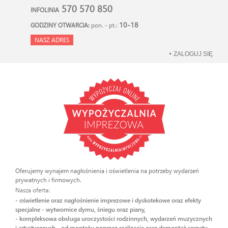
570 570 850
INFOLINIA
10-18
GODZINY OTWARCIA:
pon. - pt.:
NASZ ADRES
ZALOGUJ SIĘ
Oferujemy wynajem nagłośnienia i oświetlenia na potrzeby wydarzeń
prywatnych i firmowych.
Nasza oferta:
- oświetlenie oraz nagłośnienie imprezowe i dyskotekowe oraz efekty
specjalne - wytwornice dymu, śniegu oraz piany,
- kompleksowa obsługa uroczystości rodzinnych, wydarzeń muzycznych
i artystycznych - od montażu poprzez realizację oraz demontaż sprzętu.