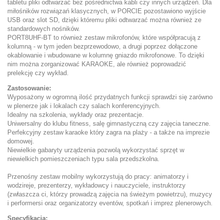
tabletu pliki odtwarzać bez pośrednictwa kabli czy innych urządzeń. Dla
miłośników rozwiązań klasycznych, w PORCIE pozostawiono wyjście
USB oraz slot SD, dzięki któremu pliki odtwarzać można również ze
standardowych nośników.
PORT8UHF-BT to również zestaw mikrofonów, które współpracują z
kolumną - w tym jeden bezprzewodowo, a drugi poprzez dołączone
okablowanie i wbudowane w kolumnę gniazdo mikrofonowe. To dzięki
nim można zorganizować KARAOKE, ale również poprowadzić
prelekcję czy wykład.
Zastosowanie:
Wyposażony w ogromną ilość przydatnych funkcji sprawdzi się zarówno
w plenerze jak i lokalach czy salach konferencyjnych.
Idealny na szkolenia, wykłady oraz prezentacje.
Uniwersalny do klubu fitness, salę gimnastyczną czy zajęcia taneczne.
Perfekcyjny zestaw karaoke który zagra na plaży - a także na imprezie
domowej.
Niewielkie gabaryty urządzenia pozwolą wykorzystać sprzęt w
niewielkich pomieszczeniach typu sala przedszkolna.
Przenośny zestaw mobilny wykorzystują do pracy: animatorzy i
wodzireje, prezenterzy, wykładowcy i nauczyciele, instruktorzy
(zwłaszcza ci, którzy prowadzą zajęcia na świeżym powietrzu), muzycy
i performersi oraz organizatorzy eventów, spotkań i imprez plenerowych.
Specyfikacja: