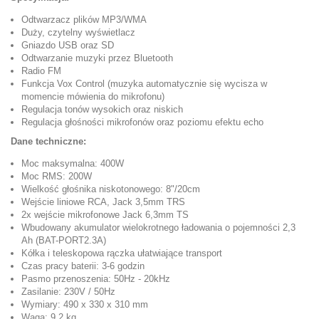
Odtwarzacz plików MP3/WMA
Duży, czytelny wyświetlacz
Gniazdo USB oraz SD
Odtwarzanie muzyki przez Bluetooth
Radio FM
Funkcja Vox Control (muzyka automatycznie się wycisza w
momencie mówienia do mikrofonu)
Regulacja tonów wysokich oraz niskich
Regulacja głośności mikrofonów oraz poziomu efektu echo
Dane techniczne:
Moc maksymalna: 400W
Moc RMS: 200W
Wielkość głośnika niskotonowego: 8"/20cm
Wejście liniowe RCA, Jack 3,5mm TRS
2x wejście mikrofonowe Jack 6,3mm TS
Wbudowany akumulator wielokrotnego ładowania o pojemności 2,3
Ah (BAT-PORT2.3A)
Kółka i teleskopowa rączka ułatwiające transport
Czas pracy baterii: 3-6 godzin
Pasmo przenoszenia: 50Hz - 20kHz
Zasilanie: 230V / 50Hz
Wymiary: 490 x 330 x 310 mm
Waga: 9,2 kg