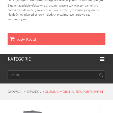
Z nami urządzicie efektowne urodziny, wesele czy wieczór panieński.
Zadbamy o dekorację światłem w Twoim hotelu, restauracji czy domu.
Nagłośnimy plan zdjęciowy, teledysk oraz imprezę targową czy
konferencyjną.
pusty
0,00 zł
KATEGORIE
GŁÓWNA
/
DŹWIĘK
/
KOLUMNA MOBILNA IBIZA PORT8UHF-BT