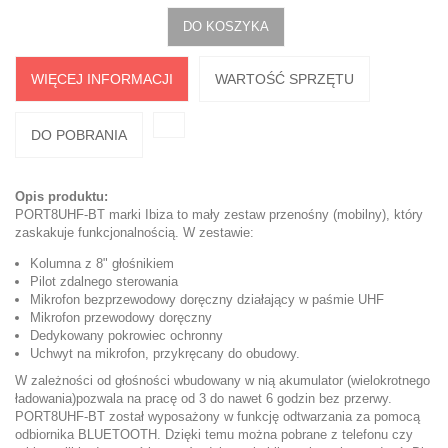
DO KOSZYKA
WIĘCEJ INFORMACJI
WARTOŚĆ SPRZĘTU
DO POBRANIA
Opis produktu:
PORT8UHF-BT marki Ibiza to mały zestaw przenośny (mobilny), który
zaskakuje funkcjonalnością. W zestawie:
Kolumna z 8" głośnikiem
Pilot zdalnego sterowania
Mikrofon bezprzewodowy doręczny działający w paśmie UHF
Mikrofon przewodowy doręczny
Dedykowany pokrowiec ochronny
Uchwyt na mikrofon, przykręcany do obudowy.
W zależności od głośności wbudowany w nią akumulator (wielokrotnego
ładowania)pozwala na pracę od 3 do nawet 6 godzin bez przerwy.
PORT8UHF-BT został wyposażony w funkcję odtwarzania za pomocą
odbiornika BLUETOOTH. Dzięki temu można pobrane z telefonu czy