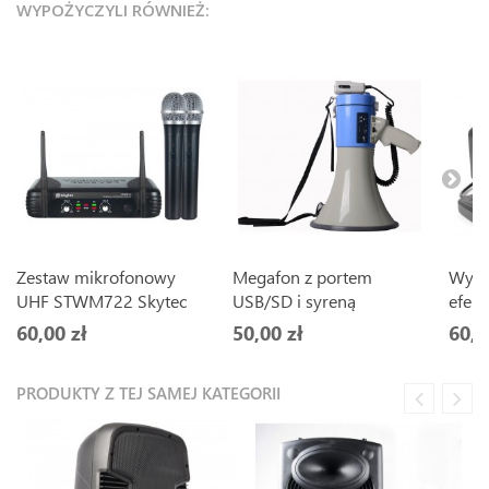
WYPOŻYCZYLI RÓWNIEŻ:
Zestaw mikrofonowy
Megafon z portem
Wytw
UHF STWM722 Skytec
USB/SD i syreną
efek
60,00 zł
50,00 zł
60,0
PRODUKTY Z TEJ SAMEJ KATEGORII