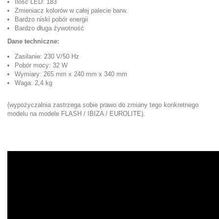
Ilość LED: 183
Zmieniacz kolorów w całej palecie barw.
Bardzo niski pobór energii
Bardzo długa żywotność
Dane techniczne:
Zasilanie: 230 V/50 Hz
Pobór mocy: 32 W
Wymiary: 265 mm x 240 mm x 340 mm
Waga: 2,4 kg
(wypożyczalnia zastrzega sobie prawo do zmiany tego konkretnego
modelu na modele FLASH / IBIZA / EUROLITE).