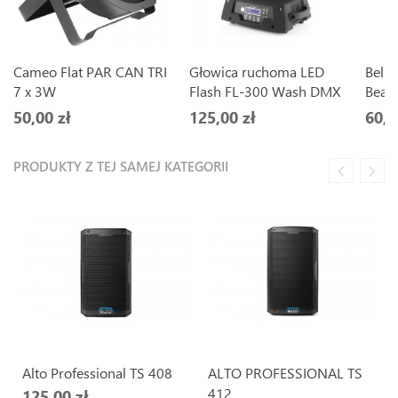
Cameo Flat PAR CAN TRI
Głowica ruchoma LED
Belk
7 x 3W
Flash FL-300 Wash DMX
Bea
50,00 zł
125,00 zł
60,0
PRODUKTY Z TEJ SAMEJ KATEGORII
Alto Professional TS 408
ALTO PROFESSIONAL TS
412
125,00 zł