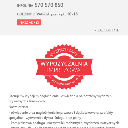
570 570 850
INFOLINIA
10-18
GODZINY OTWARCIA:
pon. - pt.:
NASZ ADRES
ZALOGUJ SIĘ
Oferujemy wynajem nagłośnienia i oświetlenia na potrzeby wydarzeń
prywatnych i firmowych.
Nasza oferta:
- oświetlenie oraz nagłośnienie imprezowe i dyskotekowe oraz efekty
specjalne - wytwornice dymu, śniegu oraz piany,
- kompleksowa obsługa uroczystości rodzinnych, wydarzeń muzycznych
i artystycznych - od montażu poprzez realizację oraz demontaż sprzętu.