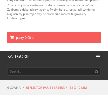
Z nami urządzicie efektowne urodziny, wesele czy wieczór panieński.
Zadbamy o dekorację światłem w Twoim hotelu, restauracji czy domu.
Nagłośnimy plan zdjęciowy, teledysk oraz imprezę targową czy
konferencyjną.
pusty
0,00 zł
KATEGORIE
GŁÓWNA
/
REFLEKTOR PAR 64 SREBRNY 183 X 10 MM