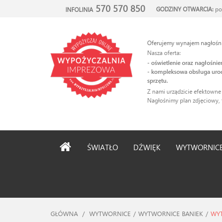
570 570 850
GODZINY OTWARCIA:
po
INFOLINIA
Oferujemy wynajem nagłośnie
Nasza oferta:
- oświetlenie oraz nagłośni
- kompleksowa obsługa uroc
sprzętu.
Z nami urządzicie efektowne
Nagłośnimy plan zdjęciowy, 
ŚWIATŁO
DŹWIĘK
WYTWORNIC
GŁÓWNA
/
WYTWORNICE
/
WYTWORNICE BANIEK
/
WY