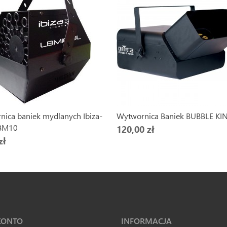
ica baniek mydlanych Ibiza-
Wytwornica Baniek BUBBLE KI
LBM10
120,00 zł
zł
KONTO
INFORMACJA