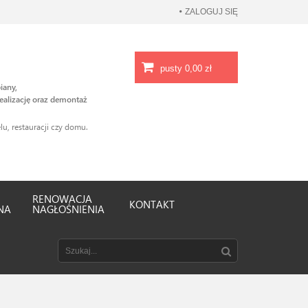
ZALOGUJ SIĘ
pusty
0,00 zł
iany,
ealizację oraz demontaż
u, restauracji czy domu.
RENOWACJA
KONTAKT
NA
NAGŁOŚNIENIA