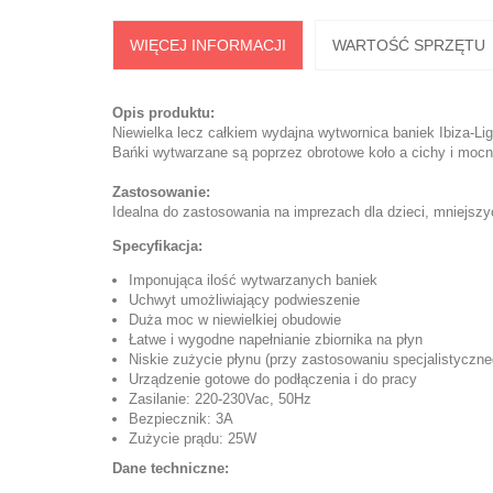
WIĘCEJ INFORMACJI
WARTOŚĆ SPRZĘTU
Opis produktu:
Niewielka lecz całkiem wydajna wytwornica baniek Ibiza-L
Bańki wytwarzane są poprzez obrotowe koło a cichy i mocny
Zastosowanie:
Idealna do zastosowania na imprezach dla dzieci, mniejsz
Specyfikacja:
Imponująca ilość wytwarzanych baniek
Uchwyt umożliwiający podwieszenie
Duża moc w niewielkiej obudowie
Łatwe i wygodne napełnianie zbiornika na płyn
Niskie zużycie płynu (przy zastosowaniu specjalistyczne
Urządzenie gotowe do podłączenia i do pracy
Zasilanie: 220-230Vac, 50Hz
Bezpiecznik: 3A
Zużycie prądu: 25W
Dane techniczne: