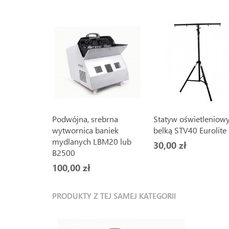
Podwójna, srebrna
Statyw oświetleniowy
wytwornica baniek
belką STV40 Eurolite
mydlanych LBM20 lub
30,00 zł
B2500
100,00 zł
PRODUKTY Z TEJ SAMEJ KATEGORII