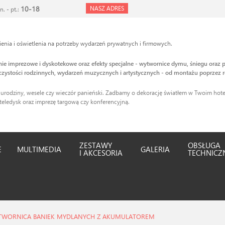
10-18
NASZ ADRES
n. - pt.:
nia i oświetlenia na potrzeby wydarzeń prywatnych i firmowych.
enie imprezowe i dyskotekowe oraz efekty specjalne - wytwornice dymu, śniegu oraz p
zystości rodzinnych, wydarzeń muzycznych i artystycznych - od montażu poprzez r
 urodziny, wesele czy wieczór panieński. Zadbamy o dekorację światłem w Twoim hotel
teledysk oraz imprezę targową czy konferencyjną.
ZESTAWY
OBSŁUGA
E
MULTIMEDIA
GALERIA
I AKCESORIA
TECHNICZ
TWORNICA BANIEK MYDLANYCH Z AKUMULATOREM