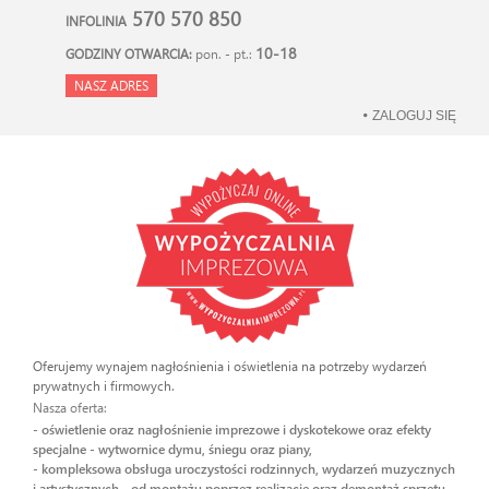
570 570 850
INFOLINIA
10-18
GODZINY OTWARCIA:
pon. - pt.:
NASZ ADRES
ZALOGUJ SIĘ
Oferujemy wynajem nagłośnienia i oświetlenia na potrzeby wydarzeń
prywatnych i firmowych.
Nasza oferta:
- oświetlenie oraz nagłośnienie imprezowe i dyskotekowe oraz efekty
specjalne - wytwornice dymu, śniegu oraz piany,
- kompleksowa obsługa uroczystości rodzinnych, wydarzeń muzycznych
i artystycznych - od montażu poprzez realizację oraz demontaż sprzętu.