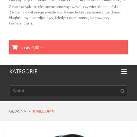
Z nami urządzicie efektowne urodziny, wesele czy wieczór panieński.
Zadbamy o dekorację światłem w Twoim hotelu, restauracji czy domu.
Nagłośnimy plan zdjęciowy, teledysk oraz imprezę targową czy
konferencyjną.
pusty
0,00 zł
KATEGORIE
GŁÓWNA
/
KABEL DMX