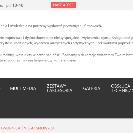
10-18
NASZ ADRES
n. - pt.:
nia i oświetlenia na potrzeby wydarzeń prywatnych i firmowych.
enie imprezowe i dyskotekowe oraz efekty specjalne - wytwornice dymu, śniegu oraz p
zystości rodzinnych, wydarzeń muzycznych i artystycznych - od montażu poprzez r
 urodziny, wesele czy wieczór panieński. Zadbamy o dekorację światłem w Twoim hotel
teledysk oraz imprezę targową czy konferencyjną.
ZESTAWY
OBSŁUGA
E
MULTIMEDIA
GALERIA
I AKCESORIA
TECHNICZ
TWORNICA ŚNIEGU SNOW700