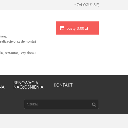
ZALOGUJ SIĘ
pusty
0,00 zł
iany,
ealizację oraz demontaż
u, restauracji czy domu.
RENOWACJA
KONTAKT
NA
NAGŁOŚNIENIA