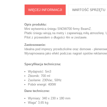
WIĘCEJ INFORMACJI
WARTOŚĆ SPRZĘTU
Opis produktu:
Mini wytwornica śniegu SNOW700
firmy
BeamZ
.
Płatki śniegu wirują na metry i zapewniają miłą atmosferę. 
Pilot z przewodem o długości 4m w zestawie.
Zastosowanie:
Idealna pod imprezy przedszkolne oraz domowe - plenero
Wynajmowana jako efekt podczas nagrań spotów reklamowy
Specyfikacja techniczna:
Wydajność: 5m3
Zbiornik: 700 ml
Zasilanie: 230Vac, 50Hz
Pobór energii: 400W
Dane techniczne:
Wymiary: 340 x 230 x 180 mm
Waga" 3,65 kg