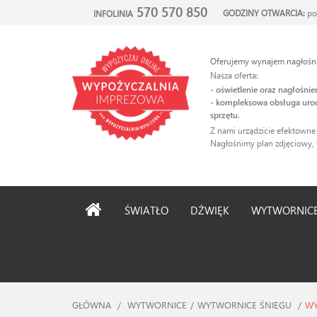
570 570 850
GODZINY OTWARCIA:
po
INFOLINIA
Oferujemy wynajem nagłośnie
Nasza oferta:
- oświetlenie oraz nagłośni
- kompleksowa obsługa uroc
sprzętu.
Z nami urządzicie efektowne
Nagłośnimy plan zdjęciowy, 
ŚWIATŁO
DŹWIĘK
WYTWORNIC
GŁÓWNA
/
WYTWORNICE
/
WYTWORNICE ŚNIEGU
/
WY