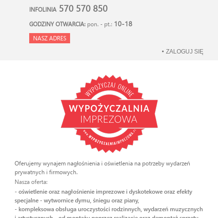
570 570 850
INFOLINIA
10-18
GODZINY OTWARCIA:
pon. - pt.:
NASZ ADRES
ZALOGUJ SIĘ
Oferujemy wynajem nagłośnienia i oświetlenia na potrzeby wydarzeń
prywatnych i firmowych.
Nasza oferta:
- oświetlenie oraz nagłośnienie imprezowe i dyskotekowe oraz efekty
specjalne - wytwornice dymu, śniegu oraz piany,
- kompleksowa obsługa uroczystości rodzinnych, wydarzeń muzycznych
i artystycznych - od montażu poprzez realizację oraz demontaż sprzętu.