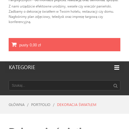
Z nami urządzicie efektowne urodziny, wesele czy wieczór panieński.
Zadbamy o dekorację światłem w Twoim hotelu, restauracji czy domu.
Nagłośnimy plan zdjęciowy, teledysk oraz imprezę targową czy
konferencyjną.
pusty
0,00 zł
KATEGORIE
GŁÓWNA
/
PORTFOLIO
/
DEKORACJA ŚWIATŁEM